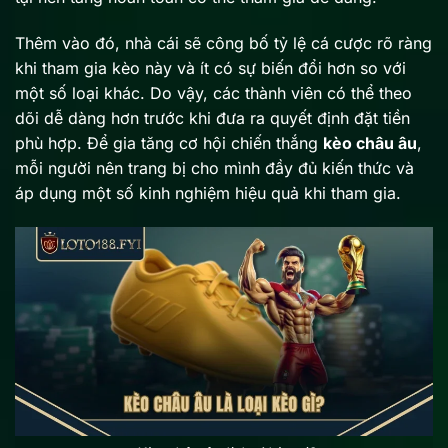
Thêm vào đó, nhà cái sẽ công bố tỷ lệ cá cược rõ ràng
khi tham gia kèo này và ít có sự biến đổi hơn so với
một số loại khác. Do vậy, các thành viên có thể theo
dõi dễ dàng hơn trước khi đưa ra quyết định đặt tiền
phù hợp. Để gia tăng cơ hội chiến thắng
kèo châu âu
,
mỗi người nên trang bị cho mình đầy đủ kiến thức và
áp dụng một số kinh nghiệm hiệu quả khi tham gia.