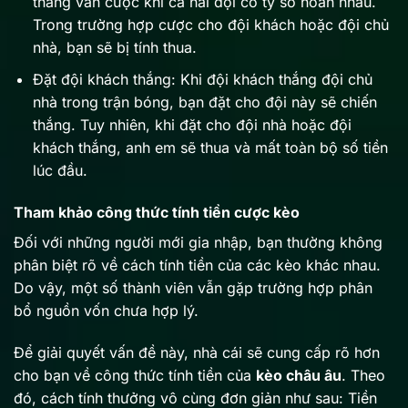
thắng ván cược khi cả hai đội có tỷ số hoàn nhau.
Trong trường hợp cược cho đội khách hoặc đội chủ
nhà, bạn sẽ bị tính thua.
Đặt đội khách thắng: Khi đội khách thắng đội chủ
nhà trong trận bóng, bạn đặt cho đội này sẽ chiến
thắng. Tuy nhiên, khi đặt cho đội nhà hoặc đội
khách thắng, anh em sẽ thua và mất toàn bộ số tiền
lúc đầu.
Tham khảo công thức tính tiền cược kèo
Đối với những người mới gia nhập, bạn thường không
phân biệt rõ về cách tính tiền của các kèo khác nhau.
Do vậy, một số thành viên vẫn gặp trường hợp phân
bổ nguồn vốn chưa hợp lý.
Để giải quyết vấn đề này, nhà cái sẽ cung cấp rõ hơn
cho bạn về công thức tính tiền của
kèo châu âu
. Theo
đó, cách tính thưởng vô cùng đơn giản như sau: Tiền