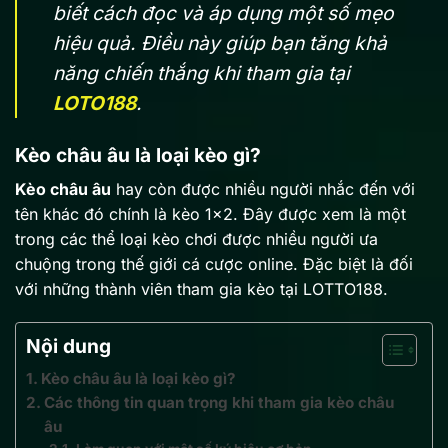
biết cách đọc và áp dụng một số mẹo
hiệu quả. Điều này giúp bạn tăng khả
năng chiến thắng khi tham gia tại
LOTO188
.
Kèo châu âu là loại kèo gì?
Kèo châu âu
hay còn được nhiều người nhắc đến với
tên khác đó chính là kèo 1×2. Đây được xem là một
trong các thể loại kèo chơi được nhiều người ưa
chuộng trong thế giới cá cược online. Đặc biệt là đối
với những thành viên tham gia kèo tại LOTTO188.
Nội dung
Kèo châu âu là loại kèo gì?
Các thông tin quan trọng khi tham gia kèo châu
âu