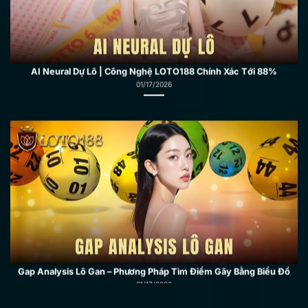
Gap Analysis Lô Gan – Phương Pháp Tìm Điểm Gãy Bằng Biểu Đồ
01/17/2026