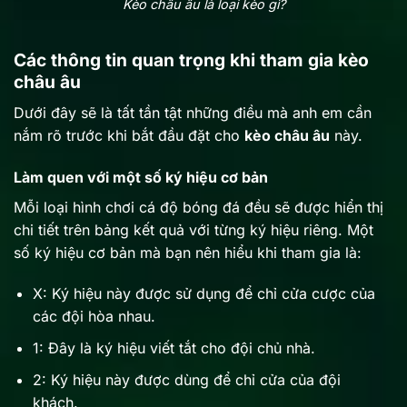
Kèo châu âu là loại kèo gì?
Các thông tin quan trọng khi tham gia kèo
châu âu
Dưới đây sẽ là tất tần tật những điều mà anh em cần
nắm rõ trước khi bắt đầu đặt cho
kèo châu âu
này.
Làm quen với một số ký hiệu cơ bản
Mỗi loại hình chơi cá độ bóng đá đều sẽ được hiển thị
chi tiết trên bảng kết quả với từng ký hiệu riêng. Một
số ký hiệu cơ bản mà bạn nên hiểu khi tham gia là:
X: Ký hiệu này được sử dụng để chỉ cửa cược của
các đội hòa nhau.
1: Đây là ký hiệu viết tắt cho đội chủ nhà.
2: Ký hiệu này được dùng để chỉ cửa của đội
khách.