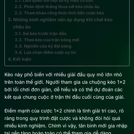
Làm quen với một số ký hiệu cơ bản
Phân định thắng thua với kèo châu âu
Tham khảo công thức tính tiền cược kèo
Những kinh nghiệm nên áp dụng khi chơi kèo
châu âu
Soi kèo trước trận đấu
Theo kèo của trận bóng mới
Nghiên cứu kỹ đội bóng
Lựa chọn điểm cược uy tín
Kết luận
Kèo này phổ biến với nhiều giải đấu quy mô lớn nhỏ
trên toàn thế giới. Người tham gia ưa chuộng kèo 1×2
bởi lối chơi đơn giản, dễ hiểu và có thể dự đoán các
kết quả chung cuộc ở trận thi đấu cuối cùng của giải.
Điểm mạnh của cược 1×2 chính là tính giải trí cao, rõ
ràng trong quy trình đặt cược và không đòi hỏi quá
nhiều kinh nghiệm. Chính vì vậy, tân binh mới gia nhập
tại nền tảng hoàn toàn có thể tham gia dễ dàng.