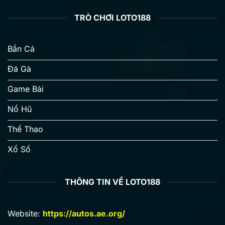
TRÒ CHƠI LOTO188
Bắn Cá
Đá Gà
Game Bài
Nổ Hũ
Delta System Chênh Số | Hướng Dẫn 5 Bước Cùng LOTO188
Thể Thao
01/17/2026
Xổ Số
THÔNG TIN VỀ LOTO188
Website:
https://autos.ae.org/