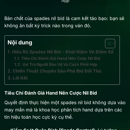
hợp
Bản chất của spades nil bid là cam kết táo bạo: bạn sẽ
không ăn bất kỳ trick nào trong ván đó.
Nội dung
Hiểu Rõ Spades Nil Bid – Khái Niệm Và Điểm Số
Tiêu Chí Đánh Giá Hand Nên Cược Nil Bid
Vai Trò Người Bảo Vệ Và Cách Phối Hợp
Chiến Thuật Chuyên Sâu-Phá Bid Đối Thủ
Lời Kết
Tiêu Chí Đánh Giá Hand Nên Cược Nil Bid
Quyết định thực hiện một spades nil bid không dựa vào
may mắn mà là khoa học phân tích hand dựa trên các
tín hiệu toán học cực kỳ cụ thể.