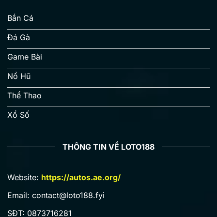
Delta System Chênh Số | Hướng Dẫn 5 Bước Cùng LOTO188
01/17/2026
Bắn Cá
Đá Gà
Game Bài
Nổ Hũ
Thể Thao
Xổ Số
Three Card Poker Ante – Quy Tắc X5 Thắng Tại LOTO188
THÔNG TIN VỀ LOTO188
01/17/2026
Website:
https://autos.ae.org/
Email:
contact@loto188.fyi
SĐT: 0873716281