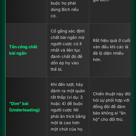
buộc họ phải
dùng Bích nếu
có.
Wheeling 18 Số – Hướng Dẫn Đảm Bảo Trúng 4D Tại LOTO188
01/17/2026
Cố gắng xác định
chất bài ngắn mà
Rất hiệu quả ở cuối
người cược có ít
Tấn công chất
ván đấu khi các lá
nhất và liên tục
bài ngắn
đã lộ diện nhiều
đánh chất đó để
hơn.
dồn ép họ vào
thế bí.
Khi đến lượt, hãy
đánh ra một quân
Chiến thuật này đòi
rất thấp (ví dụ: 3
hỏi sự phối hợp với
“Dìm” bài
hoặc 4) để buộc
đồng đội để đảm
(Underleading)
người cược Nil
Fibonacci Lô Tô | Hướng Dẫn Vào Tiền & Bảng Nuôi Lô 7 Ngày
bảo không ai “ăn
phải ăn trick bằng
01/17/2026
hộ” cho đối thủ.
một lá cao hơn
một chút của họ.