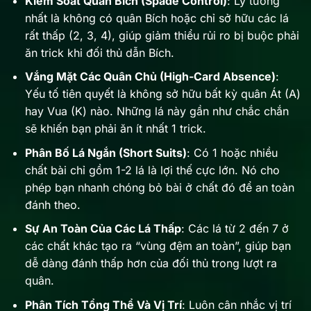
Kiểm Soát Quân Bích (Spade Control)
: Lý tưởng
nhất là không có quân Bích hoặc chỉ sở hữu các lá
rất thấp (2, 3, 4), giúp giảm thiểu rủi ro bị buộc phải
ăn trick khi đối thủ dẫn Bích.
Vắng Mặt Các Quân Chủ (High-Card Absence)
:
Yếu tố tiên quyết là không sở hữu bất kỳ quân Át (A)
hay Vua (K) nào. Những lá này gần như chắc chắn
sẽ khiến bạn phải ăn ít nhất 1 trick.
Phân Bố Lá Ngắn (Short Suits)
: Có 1 hoặc nhiều
chất bài chỉ gồm 1-2 lá là lợi thế cực lớn. Nó cho
phép bạn nhanh chóng bỏ bài ở chất đó để an toàn
đánh theo.
Sự An Toàn Của Các Lá Thấp
: Các lá từ 2 đến 7 ở
các chất khác tạo ra “vùng đệm an toàn”, giúp bạn
dễ dàng đánh thấp hơn của đối thủ trong lượt ra
quân.
Phân Tích Tổng Thể Và Vị Trí
: Luôn cân nhắc vị trí