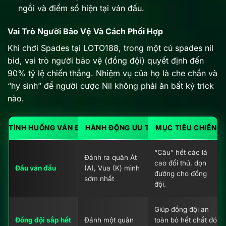
ngồi và điểm số hiện tại ván đấu.
Vai Trò Người Bảo Vệ Và Cách Phối Hợp
Khi chơi Spades tại LOTO188, trong một cú spades nil
bid, vai trò người bảo vệ (đồng đội) quyết định đến
90% tỷ lệ chiến thắng. Nhiệm vụ của họ là che chắn và
“hy sinh” để người cược Nil không phải ăn bất kỳ trick
nào.
TÌNH HUỐNG VÁN ĐẤU
HÀNH ĐỘNG ƯU TIÊN NGƯỜI BẢO VỆ
MỤC TIÊU CHIẾN 
“Câu” hết các lá
Đánh ra quân Át
cao đối thủ, dọn
Đầu ván đấu
(A), Vua (K) mình
đường cho đồng
sớm nhất
đội.
Giúp đồng đội an
Đồng đội sắp hết
Đánh một quân
toàn bỏ hết chất đó