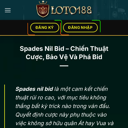
Bỏ
qua
nội
dung
ĐĂNG KÝ
ĐĂNG NHẬP
Spades Nil Bid – Chiến Thuật
Cược, Bảo Vệ Và Phá Bid
Spades nil bid
là một cam kết chiến
thuật rủi ro cao, với mục tiêu không
thắng bất kỳ trick nào trong ván đấu.
Quyết định cược này phụ thuộc vào
việc không sở hữu quân Át hay Vua và