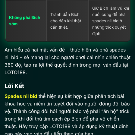
Giữ Bích làm vũ khí
Tránh dẫn Bích
cuối cùng để phá
Không phá Bích
cho đến khi thật
spades nil bid ở
sớm
cần thiết.
những trick quyết
định.
Am hiểu cả hai mặt vấn đề – thực hiện và phá spades
nil bid – sẽ mang lại cho người chơi cái nhìn chiến thuật
Prime Filter Lô Đẹp – Kỹ Thuật Soi Cầu Toán Học Chuẩn LOTO188
360 độ, tạo ra lợi thế quyết định trong mọi ván đấu tại
01/17/2026
LOTO188.
Lời Kết
Spades nil bid
thể hiện sự kết hợp giữa phân tích bài
khoa học và niềm tin tuyệt đối vào người đồng đội bảo
vệ. Thành công đòi hỏi người bảo vệ phải “ăn hộ” trick
trong khi đối thủ tìm cách ép Bích để phá vỡ chiến
thuật. Hãy truy cập LOTO188 và áp dụng kỹ thuật đỉnh
cao này vào ván đấu tiếp theo của bạn.