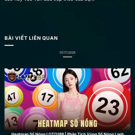
Matrix 5×5 Soi Cầu | Hướng Dẫn 5 Bước Chính Xác Tại LOTO188
01/17/2026
BÀI VIẾT LIÊN QUAN
Heatmap Số Nóng LOTO188 | Phân Tích Vùng Số Nóng Lạnh
01/17/2026