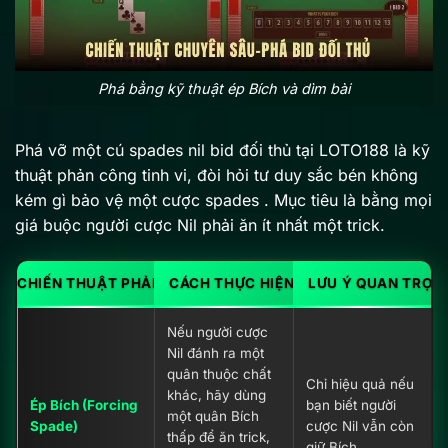
Phá bằng kỹ thuật ép Bích và dìm bài
Phá vỡ một cú spades nil bid đối thủ tại LOTO188 là kỹ
thuật phản công tinh vi, đòi hỏi tư duy sắc bén không
kém gì bảo vệ một cược spades . Mục tiêu là bằng mọi
giá buộc người cược Nil phải ăn ít nhất một trick.
CHIẾN THUẬT PHẢN CÔNG
CÁCH THỰC HIỆN CỤ THỂ
LƯU Ý QUAN TRỌN
Nếu người cược
Nil đánh ra một
quân thuộc chất
Chỉ hiệu quả nếu
khác, hãy dùng
Ép Bích (Forcing
bạn biết người
một quân Bích
Spade)
cược Nil vẫn còn
thấp để ăn trick,
giữ Bích.