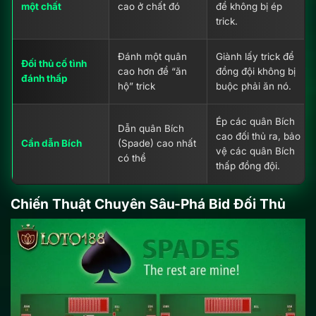
một chất
cao ở chất đó
để không bị ép
trick.
Đánh một quân
Giành lấy trick để
Đối thủ cố tình
cao hơn để “ăn
đồng đội không bị
đánh thấp
hộ” trick
buộc phải ăn nó.
Ép các quân Bích
Dẫn quân Bích
cao đối thủ ra, bảo
Cần dẫn Bích
(Spade) cao nhất
vệ các quân Bích
có thể
thấp đồng đội.
Chiến Thuật Chuyên Sâu-Phá Bid Đối Thủ