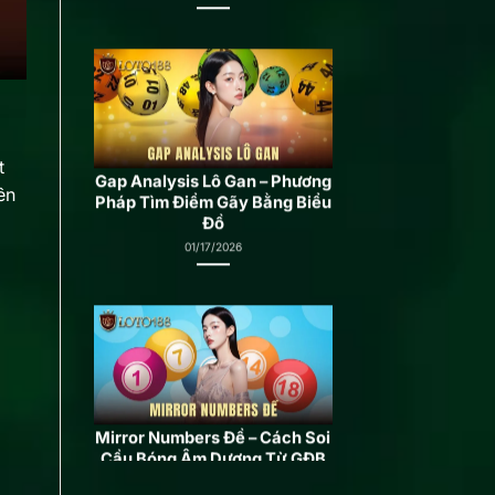
Gap Analysis Lô Gan – Phương
Pháp Tìm Điểm Gãy Bằng Biểu
Đồ
01/17/2026
t
ên
Mirror Numbers Đề – Cách Soi
Cầu Bóng Âm Dương Từ GĐB
01/17/2026