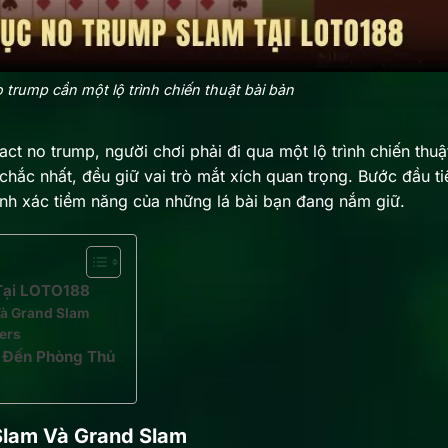
 trump cần một lộ trình chiến thuật bài bản
act no trump, người chơi phải đi qua một lộ trình chiến thuậ
chắc nhất, đều giữ vai trò mắt xích quan trọng. Bước đầu ti
hính xác tiềm năng của những lá bài bạn đang nắm giữ.
 Tại LOTO188
à Grand Slam
ers
r Đến Phòng Thủ
Slam Và Grand Slam