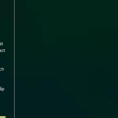
Three Card Poker Ante – Quy
Tắc X5 Thắng Tại LOTO188
01/17/2026
it
act
ch
Caribbean Stud Royal Flush |
Cách Thắng Jackpot Với
cấp
Cược Phụ
01/17/2026