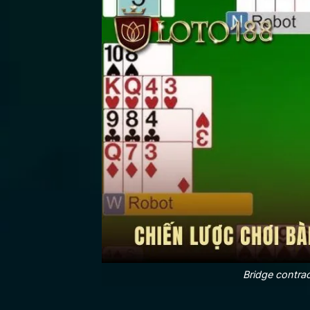
Bridge contrac