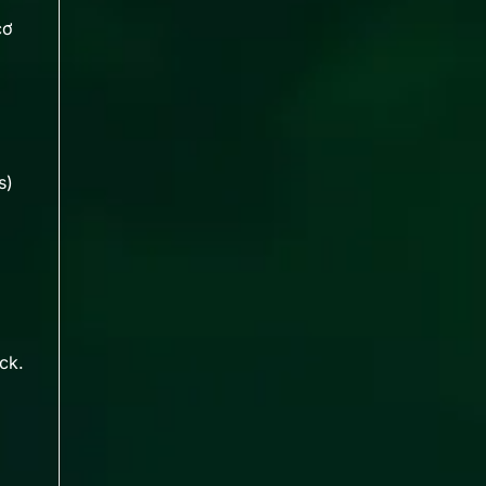
cơ
Sigma Method Tổng Lô | 5
Bước Tính Dàn 15 Số VIP
LOTO188
01/17/2026
s)
Delta System Chênh Số |
Hướng Dẫn 5 Bước Cùng
ick.
LOTO188
01/17/2026