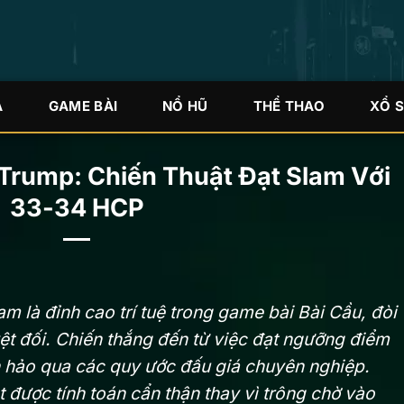
À
GAME BÀI
NỔ HŨ
THỂ THAO
XỔ 
 Trump: Chiến Thuật Đạt Slam Với
33-34 HCP
m là đỉnh cao trí tuệ trong game bài Bài Cầu, đòi
yệt đối. Chiến thắng đến từ việc đạt ngưỡng điểm
 hảo qua các quy ước đấu giá chuyên nghiệp.
ật được tính toán cẩn thận thay vì trông chờ vào