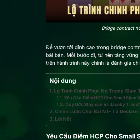
Bridge contract no
Để vươn tới đỉnh cao trong bridge contr
bài bản. Mỗi bước đi, từ nền tảng vững 
trên hành trình này chính là đánh giá c
Nội dung
Lộ Trình Chinh Phục No Trump Slam
Yêu Cầu Điểm HCP Cho Small Slam V
Quy Ước Stayman Và Jacoby Transf
Chiến Lược Chơi Bài NT- Từ Declare
Lời Kết
Yêu Cầu Điểm HCP Cho Small 