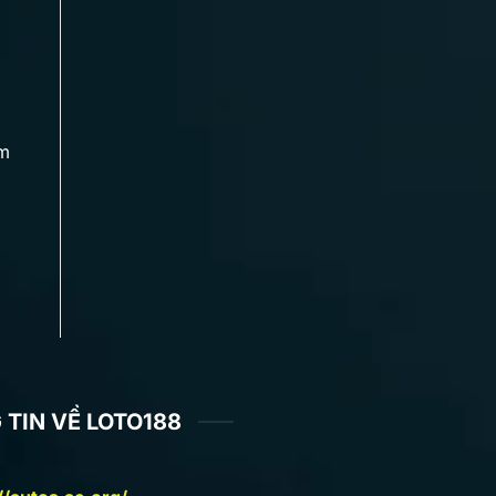
Spades Nil Bid – Chiến Thuật
Cược, Bảo Vệ Và Phá Bid
01/18/2026
ìm
Hearts Queen Shooting Moon
– Kỹ Thuật Ăn 26 Điểm Từ
LOTO188
01/18/2026
TIN VỀ LOTO188