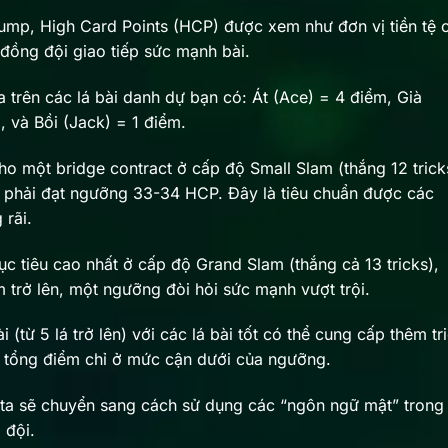
rump, High Card Points (HCP) được xem như đơn vị tiền tệ 
đồng đội giao tiếp sức mạnh bài.
 trên các lá bài danh dự bạn có: Át (Ace) = 4 điểm, Già
 và Bồi (Jack) = 1 điểm.
ho một bridge contract ở cấp độ Small Slam (thắng 12 trick
i phải đạt ngưỡng 33-34 HCP. Đây là tiêu chuẩn được các
 rãi.
c tiêu cao nhất ở cấp độ Grand Slam (thắng cả 13 tricks),
 trở lên, một ngưỡng đòi hỏi sức mạnh vượt trội.
 (từ 5 lá trở lên) với các lá bài tốt có thể cung cấp thêm tr
i tổng điểm chỉ ở mức cận dưới của ngưỡng.
 ta sẽ chuyển sang cách sử dụng các “ngôn ngữ mật” trong
 đội.