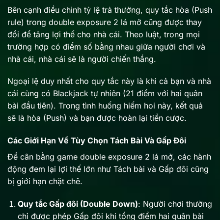
Bên cạnh điều chỉnh tỷ lệ trả thưởng, quy tắc hòa (Push
rule) trong double exposure 2 lá mở cũng được thay
đổi để tăng lợi thế cho nhà cái. Theo luật, trong mọi
trường hợp có điểm số bằng nhau giữa người chơi và
nhà cái, nhà cái sẽ là người chiến thắng.
Ngoại lệ duy nhất cho quy tắc này là khi cả bạn và nhà
cái cùng có Blackjack tự nhiên (21 điểm với hai quân
bài đầu tiên). Trong tình huống hiếm hoi này, kết quả
sẽ là hòa (Push) và bạn được hoàn lại tiền cược.
Các Giới Hạn Về Tùy Chọn Tách Bài Và Gấp Đôi
Để cân bằng game double exposure 2 lá mở, các hành
động đem lại lợi thế lớn như Tách bài và Gấp đôi cũng
bị giới hạn chặt chẽ.
Quy tắc Gấp đôi (Double Down)
: Người chơi thường
chỉ được phép Gấp đôi khi tổng điểm hai quân bài