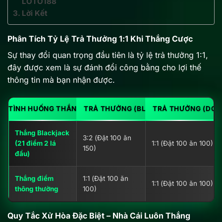
LOTO188
Lời Kết
Phân Tích Tỷ Lệ Trả Thưởng 1:1 Khi Thắng Cược
Sự thay đổi quan trọng đầu tiên là tỷ lệ trả thưởng 1:1,
đây được xem là sự đánh đổi công bằng cho lợi thế
thông tin mà bạn nhận được.
TÌNH HUỐNG THẮNG
TRẢ THƯỞNG (BLACKJACK CỔ ĐIỂN)
TRẢ THƯỞNG (DOU
Thắng Blackjack
3:2 (Đặt 100 ăn
(21 điểm 2 lá
1:1 (Đặt 100 ăn 100)
150)
đầu)
Thắng điểm
1:1 (Đặt 100 ăn
1:1 (Đặt 100 ăn 100)
thông thường
100)
Quy Tắc Xử Hòa Đặc Biệt – Nhà Cái Luôn Thắng