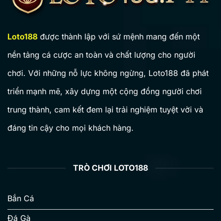
Mirror Numbers Đề – Cách Soi Cầu Bóng Âm Dương Từ GĐB
01/17/2026
Loto188
được thành lập với sứ mệnh mang đến một
nền tảng cá cược an toàn và chất lượng cho người
chơi. Với những nỗ lực không ngừng, Loto188 đã phát
triển mạnh mẽ, xây dựng một cộng đồng người chơi
trung thành, cam kết đem lại trải nghiệm tuyệt vời và
đáng tin cậy cho mọi khách hàng.
Sigma Method Tổng Lô | 5 Bước Tính Dàn 15 Số VIP LOTO188
01/17/2026
TRÒ CHƠI LOTO188
Bắn Cá
Đá Gà