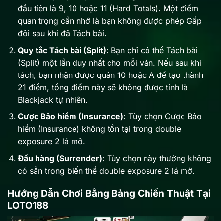
đầu tiên là 9, 10 hoặc 11 (Hard Totals). Một điểm
quan trọng cần nhớ là bạn không được phép Gấp
đôi sau khi đã Tách bài.
Quy tắc Tách bài (Split)
: Bạn chỉ có thể Tách bài
(Split) một lần duy nhất cho mỗi ván. Nếu sau khi
tách, bạn nhận được quân 10 hoặc A để tạo thành
21 điểm, tổng điểm này sẽ không được tính là
Blackjack tự nhiên.
Cược Bảo hiểm (Insurance)
: Tùy chọn Cược Bảo
hiểm (Insurance) không tồn tại trong double
exposure 2 lá mở.
Đầu hàng (Surrender)
: Tùy chọn này thường không
có sẵn trong biến thể double exposure 2 lá mở.
Hướng Dẫn Chơi Bằng Bảng Chiến Thuật Tại
LOTO188