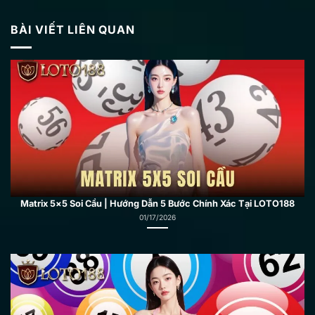
BÀI VIẾT LIÊN QUAN
Matrix 5×5 Soi Cầu | Hướng Dẫn 5 Bước Chính Xác Tại LOTO188
01/17/2026