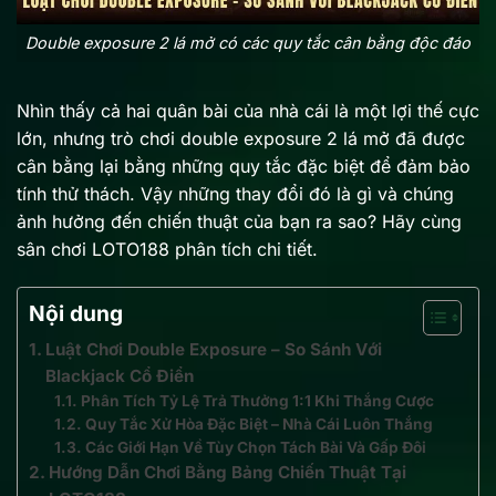
Double exposure 2 lá mở có các quy tắc cân bằng độc đáo
Nhìn thấy cả hai quân bài của nhà cái là một lợi thế cực
lớn, nhưng trò chơi double exposure 2 lá mở đã được
cân bằng lại bằng những quy tắc đặc biệt để đảm bảo
tính thử thách. Vậy những thay đổi đó là gì và chúng
ảnh hưởng đến chiến thuật của bạn ra sao? Hãy cùng
sân chơi LOTO188 phân tích chi tiết.
Nội dung
Luật Chơi Double Exposure – So Sánh Với
Blackjack Cổ Điển
Phân Tích Tỷ Lệ Trả Thưởng 1:1 Khi Thắng Cược
Quy Tắc Xử Hòa Đặc Biệt – Nhà Cái Luôn Thắng
Các Giới Hạn Về Tùy Chọn Tách Bài Và Gấp Đôi
Hướng Dẫn Chơi Bằng Bảng Chiến Thuật Tại