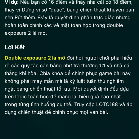
Ví dụ
: Nếu bạn có 16 điểm và thấy nhà cái có 18 điểm,
thay vì Dừng vì sợ “quắc”, bảng chiến thuật khuyên bạn
nên Rút thêm. Đây là quyết định phản trực giác nhưng
Fibonacci Lô Tô | Hướng Dẫn Vào Tiền & Bảng Nuôi Lô 7 Ngày
hoàn toàn chính xác về mặt toán học trong double
01/17/2026
exposure 2 lá mở.
Lời Kết
Double exposure 2 lá mở
đòi hỏi người chơi phải hiểu
rõ các quy tắc cân bằng như trả thưởng 1:1 và nhà cái
thắng khi hòa. Chìa khóa để chinh phục game bài này
không phải may mắn mà là kỷ luật tuân thủ nghiêm
ngặt bảng chiến thuật tối ưu. Mọi quyết định đều dựa
trên logic toán học để mang lại hiệu quả cao nhất
trong từng tình huống cụ thể. Truy cập LOTO188 và áp
Prime Filter Lô Đẹp – Kỹ Thuật Soi Cầu Toán Học Chuẩn LOTO188
dụng chiến thuật để chinh phục mọi ván bài.
01/17/2026