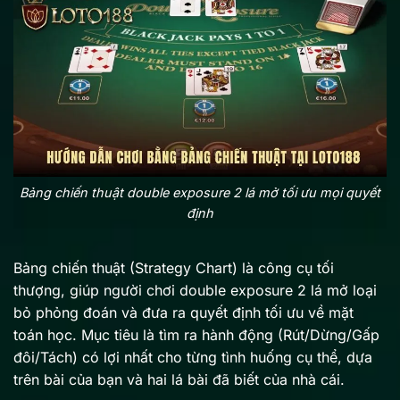
Bảng chiến thuật double exposure 2 lá mở tối ưu mọi quyết
định
Bảng chiến thuật (Strategy Chart) là công cụ tối
thượng, giúp người chơi double exposure 2 lá mở loại
bỏ phỏng đoán và đưa ra quyết định tối ưu về mặt
toán học. Mục tiêu là tìm ra hành động (Rút/Dừng/Gấp
đôi/Tách) có lợi nhất cho từng tình huống cụ thể, dựa
trên bài của bạn và hai lá bài đã biết của nhà cái.