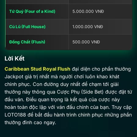
Tứ Quý (Four of a Kind)
5.000.000 VNĐ
Cù Lũ (Full House)
1.000.000 VNĐ
Fibonacci Lô Tô | Hướng Dẫn Vào Tiền & Bảng Nuôi Lô 7 Ngày
01/17/2026
Đồng Chất (Flush)
500.000 VNĐ
Lời Kết
Caribbean Stud Royal Flush
đại diện cho phần thưởng
Jackpot giá trị nhất mà người chơi luôn khao khát
chinh phục. Con đường duy nhất để chạm tới giải
thưởng này thông qua Cược Phụ (Side Bet) được đặt từ
đầu ván. Điều quan trọng là kết quả của cược này
hoàn toàn độc lập với ván đấu chính của bạn. Truy cập
LOTO188 để bắt đầu hành trình chinh phục những phần
Prime Filter Lô Đẹp – Kỹ Thuật Soi Cầu Toán Học Chuẩn LOTO188
thưởng đỉnh cao ngay.
01/17/2026