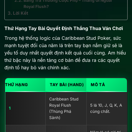
Bảng Trả Thưởng Cược Phụ – Thắng Gì Ngoài
Royal Flush?
Lời Kết
Thứ Hạng Tay Bài Quyết Định Thắng Thua Ván Chơi
Trong hệ thống logic của Caribbean Stud Poker, sức
mạnh tuyệt đối của năm lá trên tay bạn nắm giữ sẽ là
yếu tố duy nhất quyết định kết quả cuối cùng. Am hiểu
thứ bậc này là nền tảng cơ bản để đưa ra các quyết
định tố hay bỏ ván chính xác.
THỨ HẠNG
TAY BÀI (HAND)
MÔ TẢ
Caribbean Stud
Royal Flush
5 lá 10, J, Q, K, A
1
(Thùng Phá
cùng chất.
Sảnh)