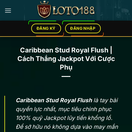
Bỏ
qua
nội
dung
ĐĂNG KÝ
ĐĂNG NHẬP
Caribbean Stud Royal Flush |
Cách Thắng Jackpot Với Cược
Phụ
Caribbean Stud Royal Flush
là tay bài
quyền lực nhất, mục tiêu chinh phục
100% quỹ Jackpot lũy tiến khổng lồ.
Để sở hữu nó không dựa vào may mắn