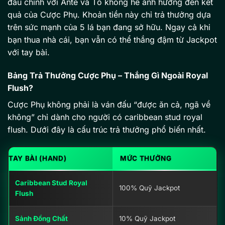
đấu chính với Ante và Tố không hề ảnh hưởng đến kết
quả của Cược Phụ. Khoản tiền này chỉ trả thưởng dựa
trên sức mạnh của 5 lá bạn đang sở hữu. Ngay cả khi
bạn thua nhà cái, bạn vẫn có thể thắng đậm từ Jackpot
với tay bài.
Bảng Trả Thưởng Cược Phụ – Thắng Gì Ngoài Royal
Flush?
Cược Phụ không phải là ván đấu “được ăn cả, ngã về
không” chỉ dành cho người có caribbean stud royal
Wheeling 18 Số – Hướng Dẫn Đảm Bảo Trúng 4D Tại LOTO188
flush. Dưới đây là cấu trúc trả thưởng phổ biến nhất.
01/17/2026
TAY BÀI (HAND)
MỨC THƯỞNG
Caribbean Stud Royal
100% Quỹ Jackpot
Flush
Sảnh Đồng Chất
10% Quỹ Jackpot