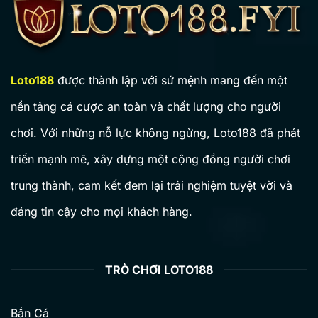
Mirror Numbers Đề – Cách Soi Cầu Bóng Âm Dương Từ GĐB
01/17/2026
Loto188
được thành lập với sứ mệnh mang đến một
nền tảng cá cược an toàn và chất lượng cho người
chơi. Với những nỗ lực không ngừng, Loto188 đã phát
triển mạnh mẽ, xây dựng một cộng đồng người chơi
trung thành, cam kết đem lại trải nghiệm tuyệt vời và
đáng tin cậy cho mọi khách hàng.
Sigma Method Tổng Lô | 5 Bước Tính Dàn 15 Số VIP LOTO188
01/17/2026
TRÒ CHƠI LOTO188
Bắn Cá