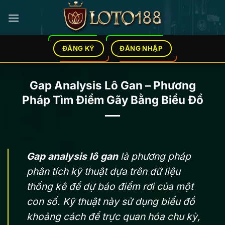
Bỏ
qua
nội
dung
ĐĂNG KÝ
ĐĂNG NHẬP
Gap Analysis Lô Gan – Phương
Pháp Tìm Điểm Gãy Bằng Biểu Đồ
Gap analysis lô gan
là phương pháp
phân tích kỹ thuật dựa trên dữ liệu
thống kê để dự báo điểm rơi của một
con số. Kỹ thuật này sử dụng biểu đồ
khoảng cách để trực quan hóa chu kỳ,