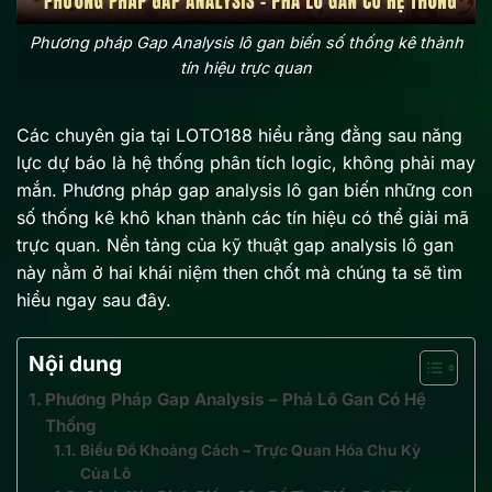
Phương pháp Gap Analysis lô gan biến số thống kê thành
tín hiệu trực quan
Các chuyên gia tại LOTO188 hiểu rằng đằng sau năng
lực dự báo là hệ thống phân tích logic, không phải may
mắn. Phương pháp gap analysis lô gan biến những con
số thống kê khô khan thành các tín hiệu có thể giải mã
trực quan. Nền tảng của kỹ thuật gap analysis lô gan
này nằm ở hai khái niệm then chốt mà chúng ta sẽ tìm
hiểu ngay sau đây.
Nội dung
Phương Pháp Gap Analysis – Phá Lô Gan Có Hệ
Thống
Biểu Đồ Khoảng Cách – Trực Quan Hóa Chu Kỳ
Của Lô