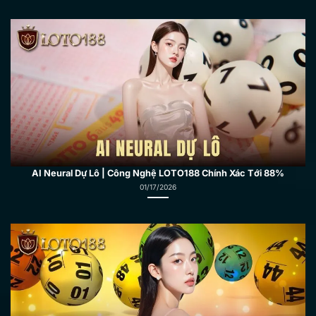
AI Neural Dự Lô | Công Nghệ LOTO188 Chính Xác Tới 88%
01/17/2026
Gap Analysis Lô Gan – Phương Pháp Tìm Điểm Gãy Bằng Biểu Đồ