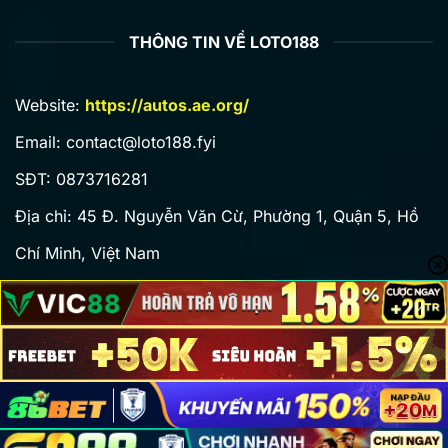
THÔNG TIN VỀ LOTO188
Website:
https://autos.ae.org/
Email:
contact@loto188.fyi
SĐT: 0873716281
Địa chỉ: 45 Đ. Nguyễn Văn Cừ, Phường 1, Quận 5, Hồ
Chí Minh, Việt Nam
Three Card Poker Ante – Quy Tắc X5 Thắng Tại LOTO188
01/17/2026
Hastag: #loto188 #loto188fyi #dangnhaploto188
#khuyenmailoto188