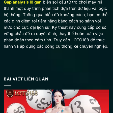
Gap analysis lô gan
biến soi cầu từ trò chơi may rủi
thành một quy trình phân tích dựa trên dữ liệu và logic
hệ thống. Thông qua biểu đồ khoảng cách, bạn có thể
xác định điểm rơi tiềm năng bằng cách so sánh với
mức chờ cực đại lịch sử. Kỹ thuật này cung cấp cơ sở
vững chắc để ra quyết định, thay thế hoàn toàn việc
phán đoán theo cảm tính. Truy cập LOTO188 để thực
Prime Filter Lô Đẹp – Kỹ Thuật Soi Cầu Toán Học Chuẩn LOTO188
hành và áp dụng các công cụ thống kê chuyên nghiệp.
01/17/2026
BÀI VIẾT LIÊN QUAN