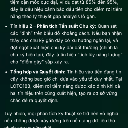
tiệm cận mốc cực đại, ví dụ đạt từ 85% đến 95%,
đây là dấu hiệu cảnh báo đầu tiên cho điểm rơi tiềm
năng theo lý thuyết gap analysis lô gan.
Tín hiệu 2 – Phân tích Tần suất Chu kỳ
: Quan sát
các “đỉnh” trên biểu đồ khoảng cách. Nếu bạn nhận
thấy các chu kỳ gần đây có xu hướng ngắn lại, và
đột ngột xuất hiện chu kỳ dài bất thường (chính là
chu kỳ hiện tại), đây là tín hiệu “tích lũy năng lượng”
cho “điểm gãy” sắp xảy ra.
Tổng hợp và Quyết định
: Tín hiệu vào tiền đáng tin
cậy không bao giờ chỉ dựa vào yếu tố duy nhất. Tại
LOTO188, điểm rơi tiềm năng được xác định khi cả
hai tín hiệu trên cùng xuất hiện, tạo ra cơ sở vững
chắc để ra quyết định.
Tuy nhiên, mọi phân tích kỹ thuật sẽ trở nên vô nghĩa
nếu không được xây dựng trên nền tảng dữ liệu thô
chính xác và cập nhật.