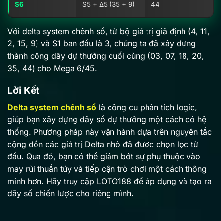
S6
S5 + Δ5 (35 + 9)
44
Với delta system chênh số, từ bộ giá trị giả định (4, 11,
2, 15, 9) và S1 ban đầu là 3, chúng ta đã xây dựng
Fibonacci Lô Tô | Hướng Dẫn Vào Tiền & Bảng Nuôi Lô 7 Ngày
thành công dãy dự thưởng cuối cùng (03, 07, 18, 20,
01/17/2026
35, 44) cho Mega 6/45.
Lời Kết
Delta system chênh số
là công cụ phân tích logic,
giúp bạn xây dựng dãy số dự thưởng một cách có hệ
thống. Phương pháp này vận hành dựa trên nguyên tắc
cộng dồn các giá trị Delta nhỏ đã được chọn lọc từ
đầu. Qua đó, bạn có thể giảm bớt sự phụ thuộc vào
may rủi thuần túy và tiếp cận trò chơi một cách thông
minh hơn. Hãy truy cập LOTO188 để áp dụng và tạo ra
Prime Filter Lô Đẹp – Kỹ Thuật Soi Cầu Toán Học Chuẩn LOTO188
dãy số chiến lược cho riêng mình.
01/17/2026