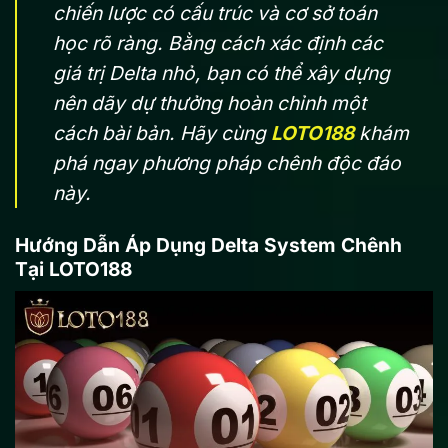
chiến lược có cấu trúc và cơ sở toán
học rõ ràng. Bằng cách xác định các
giá trị Delta nhỏ, bạn có thể xây dựng
nên dãy dự thưởng hoàn chỉnh một
cách bài bản. Hãy cùng
LOTO188
khám
phá ngay phương pháp chênh độc đáo
này.
Hướng Dẫn Áp Dụng Delta System Chênh
Tại LOTO188