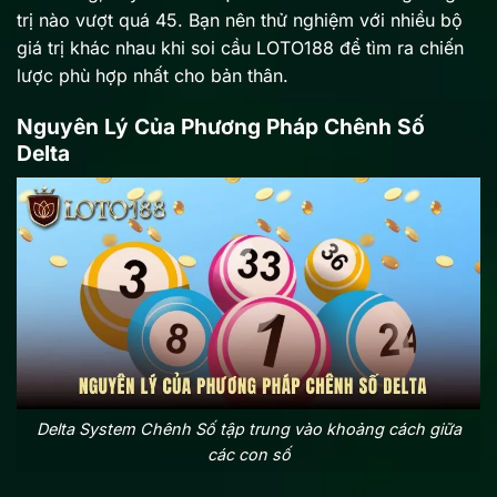
trị nào vượt quá 45. Bạn nên thử nghiệm với nhiều bộ
giá trị khác nhau khi soi cầu LOTO188 để tìm ra chiến
lược phù hợp nhất cho bản thân.
Nguyên Lý Của Phương Pháp Chênh Số
Delta
Delta System Chênh Số tập trung vào khoảng cách giữa
các con số