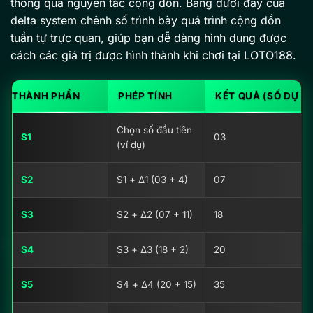
thông qua nguyên tắc cộng dồn. Bảng dưới đây của
delta system chênh số trình bày quá trình cộng dồn
tuần tự trực quan, giúp bạn dễ dàng hình dung được
cách các giá trị được hình thành khi chơi tại LOTO188.
THÀNH PHẦN
PHÉP TÍNH
KẾT QUẢ (SỐ DỰ 
Chọn số đầu tiên
S1
03
(ví dụ)
Wheeling 18 Số – Hướng Dẫn Đảm Bảo Trúng 4D Tại LOTO188
S2
S1 + Δ1 (03 + 4)
07
01/17/2026
S3
S2 + Δ2 (07 + 11)
18
S4
S3 + Δ3 (18 + 2)
20
S5
S4 + Δ4 (20 + 15)
35