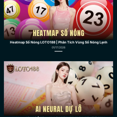
Heatmap Số Nóng LOTO188 | Phân Tích Vùng Số Nóng Lạnh
01/17/2026
AI Neural Dự Lô | Công Nghệ LOTO188 Chính Xác Tới 88%
01/17/2026