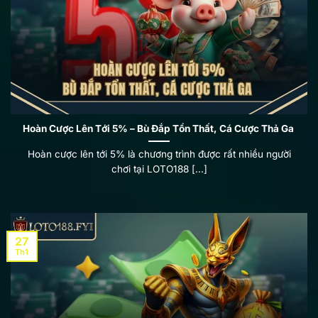
Hoàn Cược Lên Tới 5% – Bù Đắp Tổn Thất, Cá Cược Thả Ga
Hoàn cược lên tới 5% là chương trình được rất nhiều người
chơi tại LOTO188 [...]
27
Th1
Wheeling 18 Số – Hướng Dẫn Đảm Bảo Trúng 4D Tại LOTO188
01/17/2026