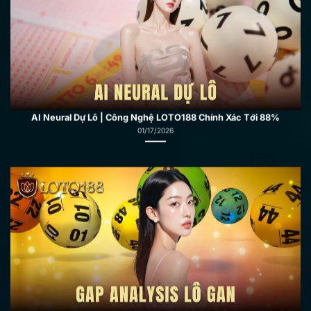
AI Neural Dự Lô | Công Nghệ LOTO188 Chính Xác Tới 88%
01/17/2026
Gap Analysis Lô Gan – Phương Pháp Tìm Điểm Gãy Bằng Biểu Đồ
01/17/2026