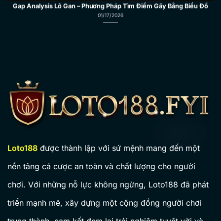
Mirror Numbers Đề – Cách Soi Cầu Bóng Âm Dương Từ GĐB
01/17/2026
Loto188
được thành lập với sứ mệnh mang đến một
nền tảng cá cược an toàn và chất lượng cho người
chơi. Với những nỗ lực không ngừng, Loto188 đã phát
triển mạnh mẽ, xây dựng một cộng đồng người chơi
Sigma Method Tổng Lô | 5 Bước Tính Dàn 15 Số VIP LOTO188
trung thành, cam kết đem lại trải nghiệm tuyệt vời và