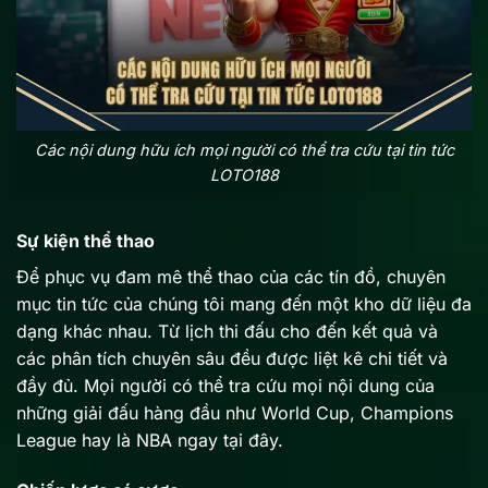
Các nội dung hữu ích mọi người có thể tra cứu tại tin tức
LOTO188
Sự kiện thể thao
Để phục vụ đam mê thể thao của các tín đồ, chuyên
mục tin tức của chúng tôi mang đến một kho dữ liệu đa
dạng khác nhau. Từ lịch thi đấu cho đến kết quả và
các phân tích chuyên sâu đều được liệt kê chi tiết và
đầy đủ. Mọi người có thể tra cứu mọi nội dung của
những giải đấu hàng đầu như World Cup, Champions
League hay là NBA ngay tại đây.