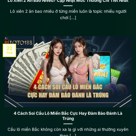
Lô Xiên 2 Ăn Bao Nhiêu? Cập Nhật Mức Thưởng Chi Tiết Nhất
Lô xiên 2 ăn bao nhiêu ở từng miền luôn là topic nhiều người
chơi [...]
22
Th4
4 Cách Soi Cầu Lô Miền Bắc Cực Hay Đảm Bảo Đánh Là
Trúng
Cầu lô miền Bắc không còn xa lạ gì với những ai thường xuyên
theo [...]