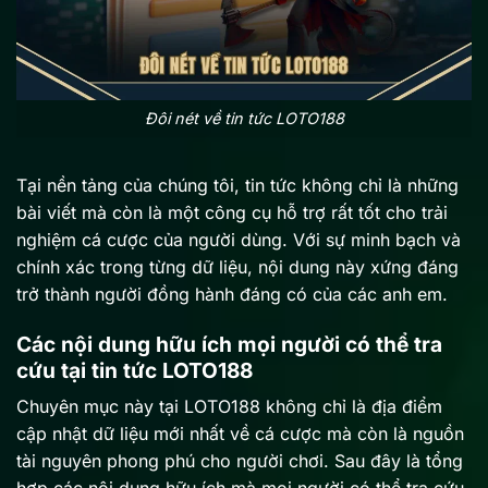
Đôi nét về tin tức LOTO188
Tại nền tảng của chúng tôi, tin tức không chỉ là những
bài viết mà còn là một công cụ hỗ trợ rất tốt cho trải
nghiệm cá cược của người dùng. Với sự minh bạch và
chính xác trong từng dữ liệu, nội dung này xứng đáng
trở thành người đồng hành đáng có của các anh em.
Các nội dung hữu ích mọi người có thể tra
cứu tại tin tức LOTO188
Chuyên mục này tại LOTO188 không chỉ là địa điểm
cập nhật dữ liệu mới nhất về cá cược mà còn là nguồn
tài nguyên phong phú cho người chơi. Sau đây là tổng