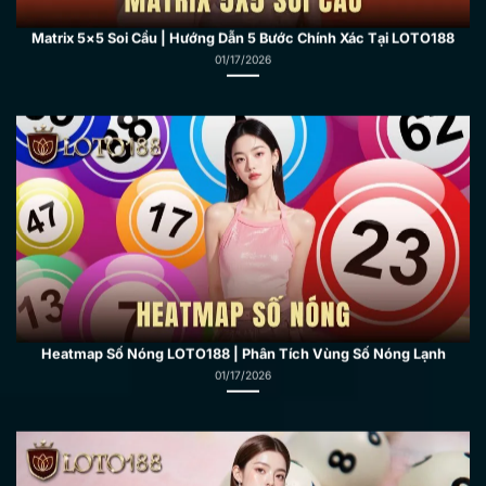
Heatmap Số Nóng LOTO188 | Phân Tích Vùng Số Nóng Lạnh
01/17/2026