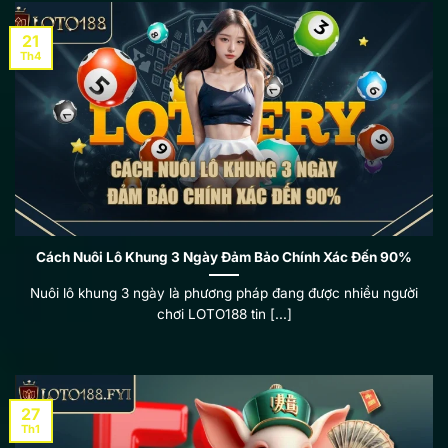
21
Th4
Cách Nuôi Lô Khung 3 Ngày Đảm Bảo Chính Xác Đến 90%
Nuôi lô khung 3 ngày là phương pháp đang được nhiều người
chơi LOTO188 tin [...]
27
Th1