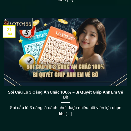
21
Th4
Soi Cầu Lô 3 Càng Ăn Chắc 100% – Bí Quyết Giúp Anh Em Về
Bờ
Soi cầu lô 3 càng là cách chơi được nhiều hội viên lựa chọn
khi [...]