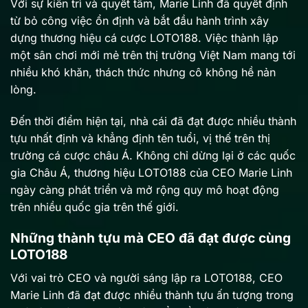
Với sự kiên trì và quyết tâm, Marie Linh đã quyết định
từ bỏ công việc ổn định và bắt đầu hành trình xây
dựng thương hiệu cá cược LOTO188. Việc thành lập
một sân chơi mới mẻ trên thị trường Việt Nam mang tới
nhiều khó khăn, thách thức nhưng cô không hề nản
lòng.
Đến thời điểm hiện tại, nhà cái đã đạt được nhiều thành
tựu nhất định và khẳng định tên tuổi, vị thế trên thị
trường cá cược châu Á. Không chỉ dừng lại ở các quốc
gia Châu Á, thương hiệu LOTO188 của CEO Marie Linh
ngày càng phát triển và mở rộng quy mô hoạt động
trên nhiều quốc gia trên thế giới.
Những thành tựu mà CEO đã đạt được cùng
LOTO188
Với vai trò CEO và người sáng lập ra LOTO188, CEO
Marie Linh đã đạt được nhiều thành tựu ấn tượng trong