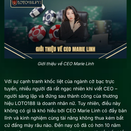
Giới thiệu về CEO Marie Linh
Với sự cạnh tranh khốc liệt của ngành cờ bạc trực
tuyến, nhiều người đã rất ngạc nhiên khi viết CEO –
người sáng lập và đứng sau thành công của thương
hiệu LOTO188 là doanh nhân nữ. Tuy nhiên, điều này
không có gì là khó hiểu bởi CEO Marie Linh có đầy bản
lĩnh và kinh nghiệm cùng tài năng không thua kém bất
cứ đấng mày râu nào. Đến nay cô đã có hơn 10 năm