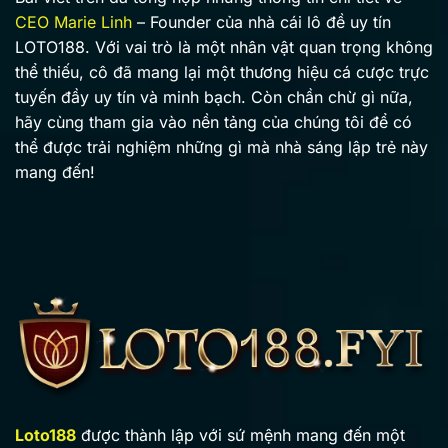
CEO Marie Linh
– Founder của nhà cái lô đề uy tín
LOTO188. Với vai trò là một nhân vật quan trọng không
thể thiếu, cô đã mang lại một thương hiệu cá cược trực
tuyến đầy uy tín và minh bạch. Còn chần chừ gì nữa,
hãy cùng tham gia vào nền tảng của chúng tôi để có
thể được trải nghiệm những gì mà nhà sáng lập trẻ này
mang đến!
Loto188
được thành lập với sứ mệnh mang đến một