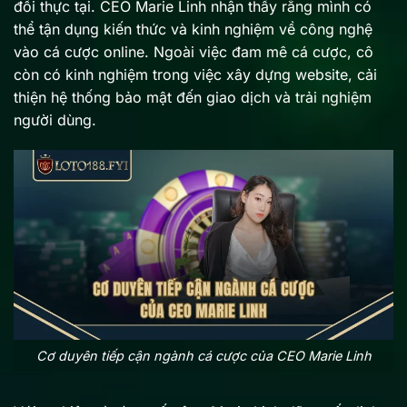
đổi thực tại. CEO Marie Linh nhận thấy rằng mình có
thể tận dụng kiến thức và kinh nghiệm về công nghệ
vào cá cược online. Ngoài việc đam mê cá cược, cô
còn có kinh nghiệm trong việc xây dựng website, cải
thiện hệ thống bảo mật đến giao dịch và trải nghiệm
người dùng.
Cơ duyên tiếp cận ngành cá cược của CEO Marie Linh