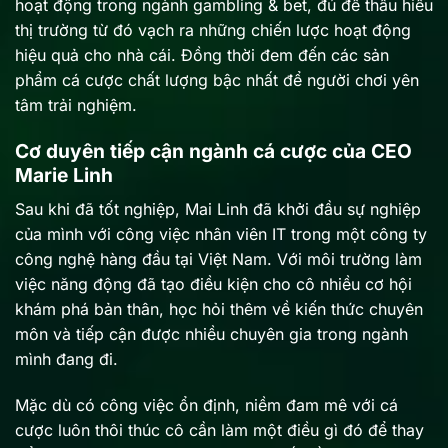
hoạt động trong ngành gambling & bet, đủ để thấu hiểu
thị trường từ đó vạch ra những chiến lược hoạt động
hiệu quả cho nhà cái. Đồng thời đem đến các sản
phẩm cá cược chất lượng bậc nhất để người chơi yên
tâm trải nghiệm.
Cơ duyên tiếp cận ngành cá cược của CEO
Marie Linh
Sau khi đã tốt nghiệp, Mai Linh đã khởi đầu sự nghiệp
của mình với công việc nhân viên IT trong một công ty
công nghệ hàng đầu tại Việt Nam. Với môi trường làm
việc năng động đã tạo điều kiện cho cô nhiều cơ hội
khám phá bản thân, học hỏi thêm về kiến thức chuyên
môn và tiếp cận được nhiều chuyên gia trong ngành
mình đang đi.
Mặc dù có công việc ổn định, niềm đam mê với cá
cược luôn thôi thúc cô cần làm một điều gì đó để thay