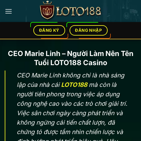
Bỏ
qua
nội
dung
ĐĂNG KÝ
ĐĂNG NHẬP
CEO Marie Linh – Người Làm Nên Tên
Tuổi LOTO188 Casino
CEO Marie Linh không chỉ là nhà sáng
lập của nhà cái
LOTO188
mà còn là
người tiên phong trong việc áp dụng
công nghệ cao vào các trò chơi giải trí.
Việc sân chơi ngày càng phát triển và
không ngừng cải tiến chất lượn, đã
chứng tỏ được tầm nhìn chiến lược và