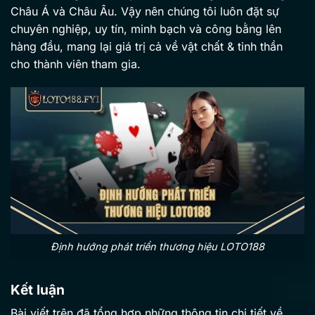
Châu Á và Châu Âu. Vậy nên chúng tôi luôn đặt sự
chuyên nghiệp, uy tín, minh bạch và công bằng lên
hàng đầu, mang lại giá trị cả về vật chất & tinh thần
cho thành viên tham gia.
Định hướng phát triển thương hiệu LOTO188
Kết luận
Bài viết trên đã tổng hợp những thông tin chi tiết về